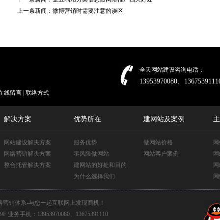
上一条新闻：
微博营销时需要注意的误区
全天网站建设咨询电话：
13953970080、1367539111
在线留言
|
联络方式
解决方案
优势所在
建网站及案例
主
网站建设解决方案
服务优势
做网站价格
网
网络营销解决方案
零风险做网站
网站客户案例
网
整合托管解决方案
建网站的好处和目的
网
为什么选择我们
网
络营销体系-与您一起互联网上发现商机！
：13953970080、13675391110