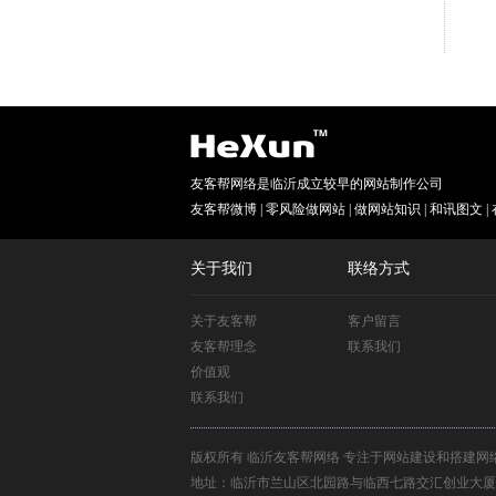
友客帮网络是临沂成立较早的网站制作公司
友客帮微博
|
零风险做网站
|
做网站知识
|
和讯图文
|
关于我们
联络方式
关于友客帮
客户留言
友客帮理念
联系我们
价值观
联系我们
版权所有 临沂友客帮网络 专注于网站建设和搭建网
地址：临沂市兰山区北园路与临西七路交汇创业大厦9F 业务手机