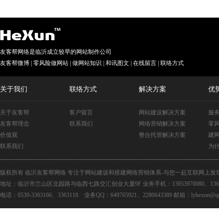
友客帮网络是临沂成立较早的网站制作公司
友客帮微博
|
零风险做网站
|
做网站知识
|
和讯图文
|
在线留言
|
联络方式
关于我们
联络方式
解决方案
优
关于友客帮
客户留言
网站建设解决方案
服
友客帮理念
联系我们
网络营销解决方案
零
价值观
整合托管解决方案
建
联系我们
为
版权所有 临沂友客帮网络 专注于网站建设和搭建网络营销体系-与您一起互联网上发
地址：临沂市兰山区北园路与临西七路交汇创业大厦9F 业务手机：13953970080、13675
电话：0539-3363166、3363118 业务QQ：649765921、2280643389 邮箱：lyhexun@qq