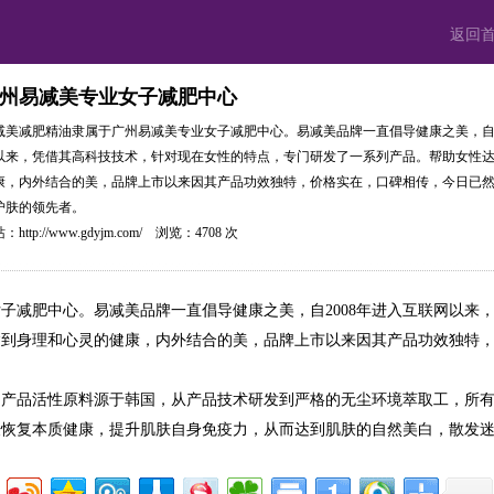
返回
州易减美专业女子减肥中心
减美减肥精油隶属于广州易减美专业女子减肥中心。易减美品牌一直倡导健康之美，自2
以来，凭借其高科技技术，针对现在女性的特点，专门研发了一系列产品。帮助女性
康，内外结合的美，品牌上市以来因其产品功效独特，价格实在，口碑相传，今日已
护肤的领先者。
站：
http://www.gdyjm.com/
浏览：4708 次
子减肥中心。易减美品牌一直倡导健康之美，自2008年进入互联网以来
达到身理和心灵的健康，内外结合的美，品牌上市以来因其产品功效独特
，产品活性原料源于韩国，从产品技术研发到严格的无尘环境萃取工，所
肤恢复本质健康，提升肌肤自身免疫力，从而达到肌肤的自然美白，散发