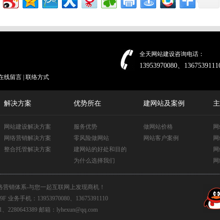
全天网站建设咨询电话：
13953970080、1367539111
在线留言
|
联络方式
解决方案
优势所在
建网站及案例
主
网站建设解决方案
服务优势
做网站价格
网
网络营销解决方案
零风险做网站
网站客户案例
网
整合托管解决方案
建网站的好处和目的
网
为什么选择我们
网
络营销体系-与您一起互联网上发现商机！
：13953970080、13675391110
、2280643389 邮箱：lyhexun@qq.com