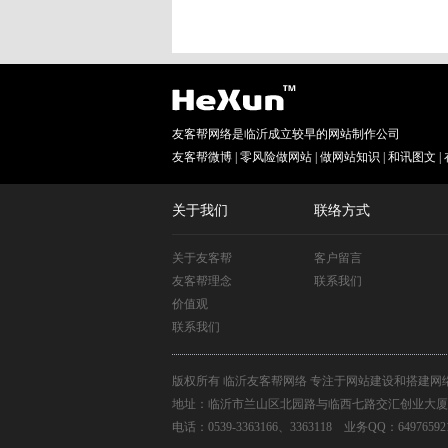
友客帮网络是临沂成立较早的网站制作公司
友客帮微博
|
零风险做网站
|
做网站知识
|
和讯图文
|
关于我们
联络方式
关于友客帮
客户留言
友客帮理念
联系我们
价值观
联系我们
版权所有 临沂友客帮网络 专注于网站建设和搭建网
地址：临沂市兰山区北园路与临西七路交汇创业大厦9F 业务手机
电话：0539-3363166、3363118 业务QQ：649765921