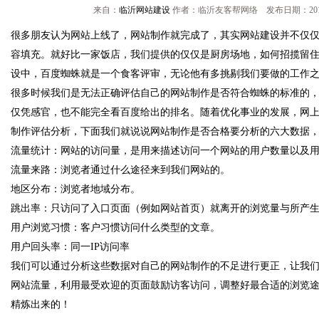
来自：
临沂网站建设
作者：临沂友客帮网络 发布日期：2013/
很多朋友认为网站上线了，网站制作就完成了，其实网站建设并不仅
容填充。就好比一家饭店，我们提供的仅仅是厨房场地，如何招揽留
设中，百度蜘蛛就是一个食客评审，无论他有多挑剔我们要做的工作
很多时候我们是无法正确评估自己的网站制作是否符合蜘蛛的标准的
仅凭感官，也不能完全看百度给出的排名。随着优化事业的发展，网
制作评估分析，下面我们就说说网站制作是否合格要分析的六大数据
流量统计：网站的访问量，是用来描述访问一个网站的用户数量以及
流量来路：浏览者通过什么途径来到我们网站的。
地区分布：浏览者地域分布。
跳出率：只访问了入口页面（例如网站首页）就离开的浏览量与所产
用户浏览习惯：客户习惯访问什么类型的文章。
用户回头率：同一IP访问率
我们可以通过分析这些数据对自己的网站制作的不足进行更正，让我
网站流量，利用最受欢迎的页面鼓励访客访问，调整好最合适的浏览
精炼出来的！