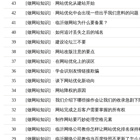
43
[
做网站知识
]
网站优化从建站开始
·
42
[
做网站知识
]
网站优化中会出现一些出乎我们意料的问题
·
41
[
做网站知识
]
临沂做网站为什么要备案？
·
40
[
做网站知识
]
如何追讨丢失之后的域名
·
39
[
做网站知识
]
建设论坛三不要
·
38
[
做网站知识
]
网站改版注意的要点
·
37
[
做网站知识
]
在网站优化上的误区
·
36
[
做网站知识
]
学会识别友情链接欺骗
·
35
[
做网站知识
]
谈下网站优化新动向
·
34
[
做网站知识
]
网站降权的原因
·
33
[
做网站知识
]
我们介绍下哪些操作会让我们的收录急剧下
·
32
[
做网站知识
]
网站完成之后客户需要掌握的所有权
·
31
[
做网站知识
]
制作网站要巧妙处理空格元素
·
30
[
做网站知识
]
临沂网络公司教你怎样让网站优化排名保持
·
29
[
做网站知识
]
临沂网络公司教你当百度快照不更新了怎么
·