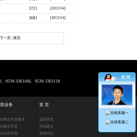
3721
[2013/3/4]
3681
[2013/3/4]
下一页
|
尾页
0、0539-3363166、0539-3363118
营业务
首 页
站整合托管服务
返回首页
站建设开发
和讯图文
站程序开发
新闻动态