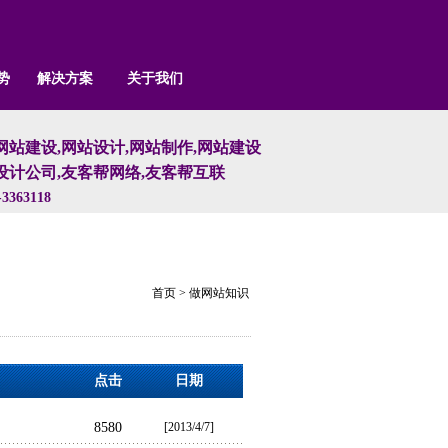
势
解决方案
关于我们
网站建设,网站设计,网站制作,网站建设
设计公司,友客帮网络,友客帮互联
3363118
首页
>
做网站知识
点击
日期
8580
[2013/4/7]