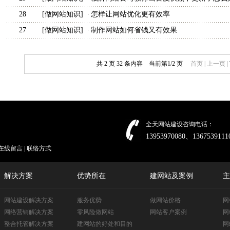
28
[
做网站知识
]
怎样让网站优化更有效率
·
27
[
做网站知识
]
制作网站如何省钱又有效果
·
共 2 页 32 条内容 当前第1/2 页
首页 | 上一页 |
全天网站建设咨询电话：
13953970080、1367539111
在线留言
|
联络方式
解决方案
优势所在
建网站及案例
主
网站建设解决方案
服务优势
做网站价格
网
网络营销解决方案
零风险做网站
网站客户案例
网
整合托管解决方案
建网站的好处和目的
网